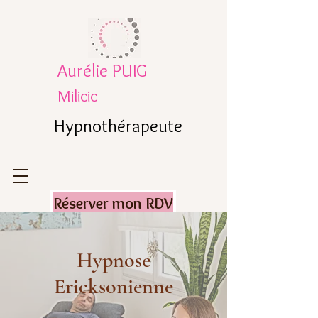
Aurélie PUIG
Milicic
Hypnothérapeute
Réserver mon RDV
Hypnose
Ericksonienne