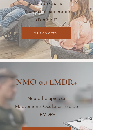
Méthode Coalix :
"l'humain et son mode
d'emploi"
plus en détail
NMO ou EMDR+
Neurothérapie par
Mouvements Oculaires issu de
l'EMDR+