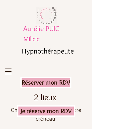
Aurélie PUIG
Milicic
Hypnothérapeute
Réserver mon RDV
2 lieux
Choisissez votre lieu et votre
Je réserve mon RDV
créneau